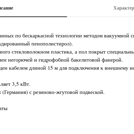
исание
Характер
анных по бескаркасной технологии методом вакуумной ск
удированный пенополистирол).
ного стекловолокном пластика, а пол покрыт специальн
лен негорючей и гидрофобной бакелитовой фанерой.
ащен кабелем длиной 15 м для подключения к внешнему 
яет 3,5 кВт.
 (Германия) с резиново-жгутовой подвеской.
аты