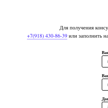
МЕХ+100
Максимальная мощность - 5 кВт
Диапазон напряжения - 40 - 110 кВ
Диапазон мАс - 0.1 мАс - 100 мАс
Для получения консу
Фокусное пятно - 1,8 мм
+7(918) 430-86-39
или заполнить на
Вес - 19.6 кг
Габариты - 254 х 225 х 423 мм
Ва
МЕХ+60
Максимальная мощность - 3.2 кВт
Диапазон напряжения - 40 - 100 кВ
Ва
Диапазон мАс - 0.4 мАс - 100 мАс
Фокусное пятно - 2 мм
Вес - 14,6 кг
Габариты - 250 x 195 x 355 мм
До