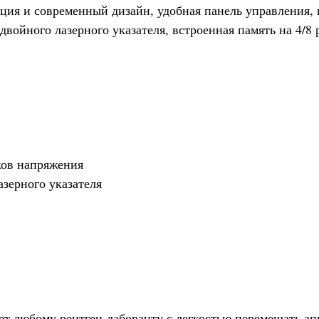
кция и современный дизайн, удобная панель управления, 
войного лазерного указателя, встроенная память на 4/8
ков напряжения
зерного указателя
ляет любому рентген-лаборанту с легкостью перемещать а