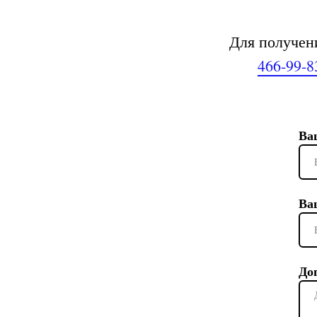
Для получен
466-99-8
Ва
Ва
До