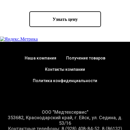
ПИТАЮЩЕЕ УТРОЙСТВО
Узнать цену
НАПРЯЖЕНИЕ - однофазное 220 В
+/- 10%
РЕГУЛИРОВКА НАПРЯЖЕНИЯ -
диапазоне от 40 до 150 кВ
Наша компания
Получение товаров
РЕНТГЕНОВСКАЯ ТРУБКА
Контакты компании
ТИП АНОДА - вращающийся
ФОКУСНЫЕ ПЯТНА - 0,6х0,6 мм и
Политика конфиденциальности
1,3х1,3 мм
ТЕПЛОЕМКОСТЬ АНОДА - не
менее 80 кДж
ООО "Медтехсервис"
353682, Краснодарский край, г. Ейск, ул. Седина, д.
ДИАФРАГМА
53/16
ПОВОРОТ - вокруг вертикальной
Контактные телефоны: 8 (928) 408-84-52, 8 (86132)