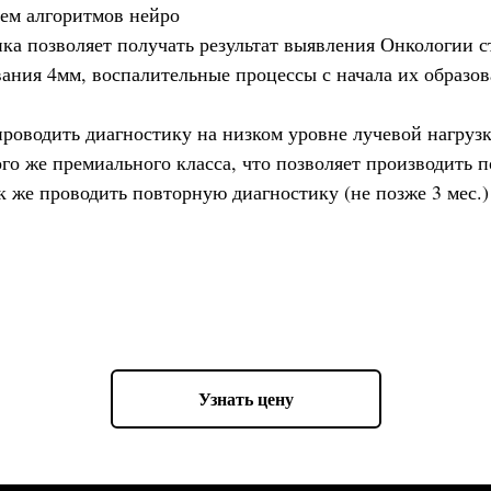
ием алгоритмов нейро
а позволяет получать результат выявления Онкологии ст
ания 4мм, воспалительные процессы с начала их образова
роводить диагностику на низком уровне лучевой нагрузк
 же премиального класса, что позволяет производить по
ак же проводить повторную диагностику (не позже 3 мес.
DI-FUTURE,Inc . модель Direct с цифровым детектором 
 premium
Узнать цену
алью 3,5дюйма (9 см) - 1 шт.
 1 шт.
 - 1 шт.
 мм ± 10 мм, моторизованный