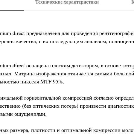
Технические характеристики
К
mium direct предназначена для проведения рентгенограф
овня качества, с их последующим анализом, полноценн
ium direct оснащена плоским детектором, в основе кот
сигнал. Матрица изображения отличается самыми большо
льностью пикселя MTF 95%.
птимальной горизонтальной компрессией согласно опреде
ественно (без оптических потерь) произвести диагностик
евыми ощущениями.
ных размера, плотности и оптимальной компрессии мол