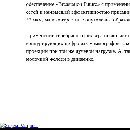
обеспечение «Breastation Future» с применен
сетей и наивысшей эффективностью приемник
57 мкм, малоконтрастные опухолевые образов
Применение серебряного фильтра позволяет п
конкурирующих цифровых маммографов такого
проекций при той же лучевой нагрузке. А, т
молочной железы в динамике.
Маммографический рентгеновский аппарат ME
Главная рентгеновская стойка Brestige direct
Пульт управления с цветным экраном c диагон
С-образный держатель (штатив)
Контрольная панель с сенсорным экраном 7" -
Автоматические стандартные позиции съемки
Вертикальный диапазон - От 640 мм до 1490