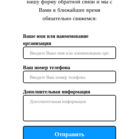
нашу форму обратной связи и мы c
Время предпросмотра - ≤ 2 Сек
Вами в ближайшее время
Интерфейс - 1Gbps Ethernet
обязательно свяжемся:
Диаппазон напряжений - 40-150
кВп
Ваше имя или наименование
Размеры (ШхВхГ) - 460 x 460 x 15.5
организации
мм
Вес - 4 Кг
Ваш номер телефона
Дополнительная информация
Отправить