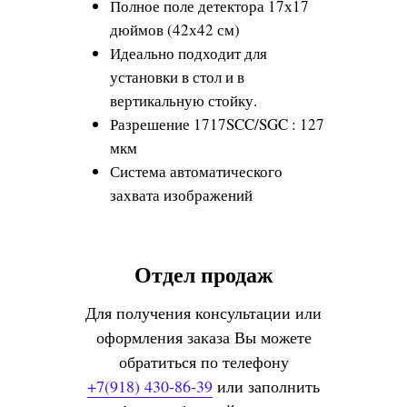
Полное поле детектора 17х17
дюймов (42х42 см)
Идеально подходит для
установки в стол и в
вертикальную стойку.
Разрешение 1717SCC/SGC : 127
мкм
Система автоматического
захвата изображений
Технические характеристики
Отдел продаж
Сцинтиллятор - Csl : Tl / Gd2O2S:Tb
Активная область - 423 x 423 мм
Для получения консультации или
Разрешение - 3328 x 3328 пикс.
оформления заказа Вы можете
Размер пиксела - 127 мкм
обратиться по телефону
Число парлиний - 3.9 пл/мм
+7(918) 430-86-39
или заполнить
АЦП - 14/16 Бит