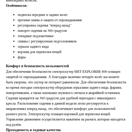
инвалидных колясок.
Особенности:
подвеска передних и задних колес
прочные шины и защита от опрокидывания
регулировка сиденья “вперед-назад”
поворот сидения на 360 градусов
откидные подлокотники
спинка с регулируемым подголовником
зеркала заднего вида
корзина для перевозки вещей
фары
Комфорт и безопасность пользователей
Для обеспечения безопасности электроскутер MET EXPLORER 800 оснащен
защитой от опрокидывания. А благодаря наличию четырёх колёс вы можете
быть уверены, что скутер не потеряет равновесие. Для обеспечения безопасности
во время поездки электроскутер оборудован зеркалами заднего вида, фарами,
поворотниками, а также кнопками звукового сигнала и аварийной остановки.
Сидение вращается на 360 градусов для удобной пересадки с инвалидного
кресла. Расположение сидения в данной модели легко регулируется в
направлениях вперед-назад, это обеспечивает комфорт для пользователей
разного роста. Электроскутер оснащен корзиной для перевозки вещей.
Управление движением осуществляется нажатием на рычаги, которые находятся
под рулём.
Проходимость и ходовые качества